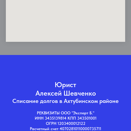
Юрист
Алексей Шевченко
Списание долгов в Ахтубинском районе
РЕКВИЗИТЫ ООО "Эксперт Б."
ИНН 3435139814 КПП 343501001
ОГРН 1203400012122
Расчетный счет 40702810110000735711