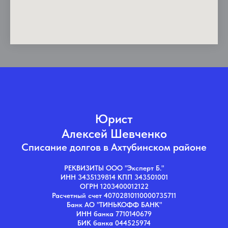
Юрист
Алексей Шевченко
Списание долгов в Ахтубинском районе
РЕКВИЗИТЫ ООО "Эксперт Б."
ИНН 3435139814 КПП 343501001
ОГРН 1203400012122
Расчетный счет 40702810110000735711
Банк АО "ТИНЬКОФФ БАНК"
ИНН банка 7710140679
БИК банка 044525974