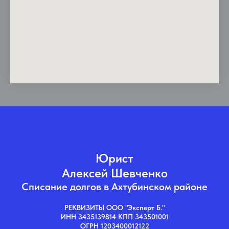
Юрист
Алексей Шевченко
Списание долгов в Ахтубинском районе
РЕКВИЗИТЫ ООО "Эксперт Б."
ИНН 3435139814 КПП 343501001
ОГРН 1203400012122